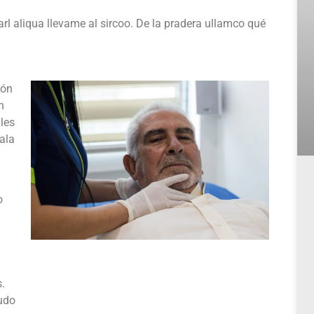
arl aliqua llevame al sircoo. De la pradera ullamco qué
ión
n
les
ala
o
.
udo