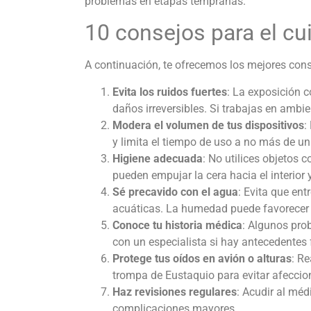
problemas en etapas tempranas.
10 consejos para el cu
A continuación, te ofrecemos los mejores conse
Evita los ruidos fuertes
: La exposición 
daños irreversibles. Si trabajas en ambie
Modera el volumen de tus dispositivos
:
y limita el tiempo de uso a no más de u
Higiene adecuada
: No utilices objetos 
pueden empujar la cera hacia el interior
Sé precavido con el agua
: Evita que ent
acuáticas. La humedad puede favorecer i
Conoce tu historia médica
: Algunos pro
con un especialista si hay antecedentes
Protege tus oídos en avión o alturas
: Re
trompa de Eustaquio para evitar afeccio
Haz revisiones regulares
: Acudir al méd
complicaciones mayores.